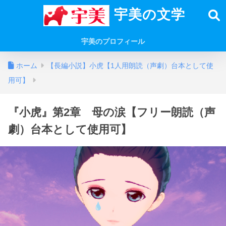
宇美の文学
宇美のプロフィール
ホーム
【長編小説】小虎【1人用朗読（声劇）台本として使
用可】
『小虎』第2章 母の涙【フリー朗読（声
劇）台本として使用可】