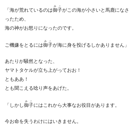
みこ
「海が荒れているのは
御子
がこの海が小さいと馬鹿になさ
ったため、
海の神がお怒りになったのです。
みこ
ご機嫌をとるには
御子
が海に身を投げるしかありません」
あたりが騒然となった、
ヤマトタケルが立ち上がっておお！
ともああ！
とも聞こえる唸り声をあげた。
みこ
「しかし
御子
にはこれから大事なお役目があります。
今お命を失うわけにはいきません。