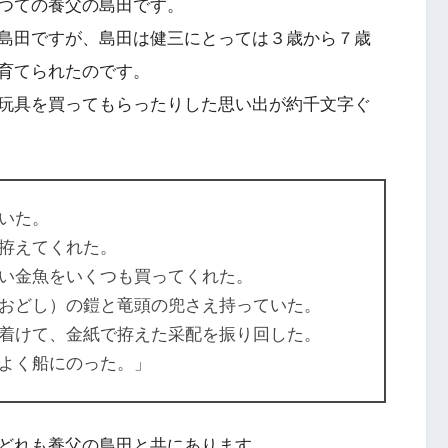
つての養父の島田です。
島田ですが、島田は健三にとっては３歳から７歳
育てられたのです。
玩具を買ってもらったりした思い出が約千文字ぐ
いた。
拵えてくれた。
い金魚をいくつも買ってくれた。
おどし）の鎧と竜頭の兜さえ持っていた。
着けて、金紙で拵えた采配を振り回した。
よく船にのった。」
どれも養父の島田と共にあります。